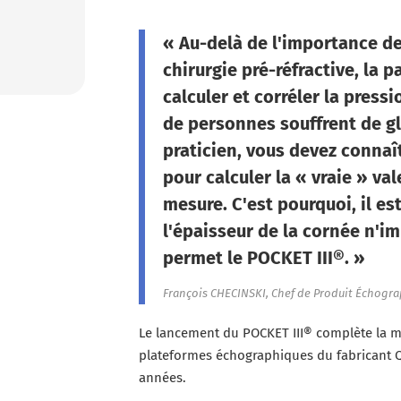
« Au-delà de l'importance de
chirurgie pré-réfractive, la 
calculer et corréler la pressi
de personnes souffrent de g
praticien, vous devez connaî
pour calculer la « vraie » va
mesure. C'est pourquoi, il e
l'épaisseur de la cornée n'i
permet le POCKET III®. »
François CHECINSKI, Chef de Produit Échogr
Le lancement du POCKET III® complète la mi
plateformes échographiques du fabricant 
années.