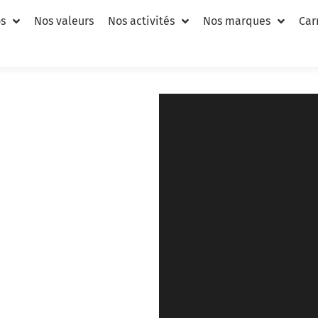
s
Nos valeurs
Nos activités
Nos marques
Car
pachymètre portable
NOUVEAU
PORTABLE