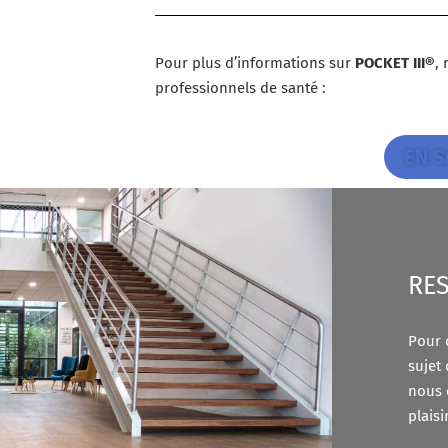
Pour plus d’informations sur
POCKET III®
,
professionnels de santé :
EN S
* : World report on vision. Geneva: World H
IGO.
RES
Pour 
sujet 
nous 
plaisi