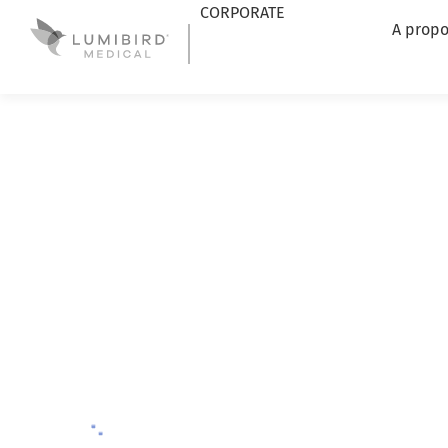
CORPORATE
A propo
Lumibird Medical
|
Actualités
|
POCKET III®, nouveau 
POCKET III®, 
PACHYMÈTRE 
05/30/2024