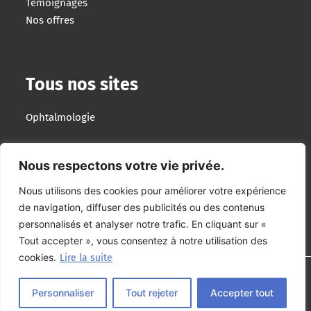
Témoignages
Nos offres
Tous nos sites
Ophtalmologie
Imagerie Interventionnelle
Nous respectons votre vie privée.
Optotek Medical
Nous utilisons des cookies pour améliorer votre expérience
de navigation, diffuser des publicités ou des contenus
Groupe Lumibird
personnalisés et analyser notre trafic. En cliquant sur «
Tout accepter », vous consentez à notre utilisation des
cookies.
Lire la suite
Plan du site
–
Mentions légales
–
Politique de
Personnaliser
Tout rejeter
Accepter tout
confidentialité
–
Politique de cookies