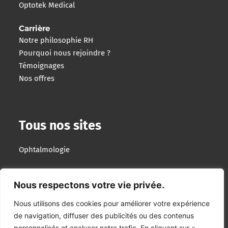
Optotek Medical
Carrière
Notre philosophie RH
Pourquoi nous rejoindre ?
Témoignages
Nos offres
Tous nos sites
Ophtalmologie
Imagerie Interventionnelle
Nous respectons votre vie privée.
Optotek Medical
Nous utilisons des cookies pour améliorer votre expérience
de navigation, diffuser des publicités ou des contenus
Groupe Lumibird
personnalisés et analyser notre trafic. En cliquant sur «