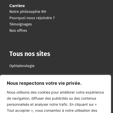
Carrière
Notre philosophie RH
Pourquoi nous rejoindre ?
Témoignages
Nos offres
Tous nos sites
Ophtalmologie
Imagerie Interventionnelle
Nous respectons votre vie privée.
Optotek Medical
Nous utilisons des cookies pour améliorer votre expérience
de navigation, diffuser des publicités ou des contenus
Groupe Lumibird
personnalisés et analyser notre trafic. En cliquant sur «
Tout accepter », vous consentez à notre utilisation des