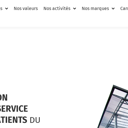
s
Nos valeurs
Nos activités
Nos marques
Car
ON
SERVICE
ATIENTS
DU